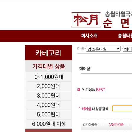
홈
>
>
헤어샾
헤어샾
내 상품검색