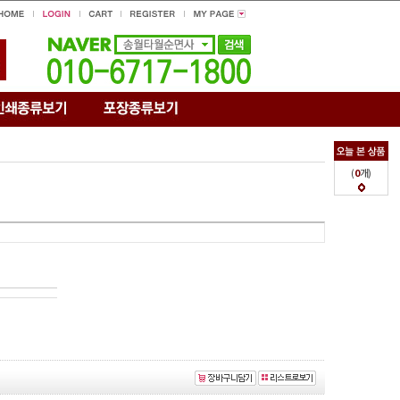
(
0
개)