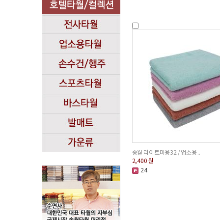
송월 라이트미용32 / 업소용 ..
2,400
원
24