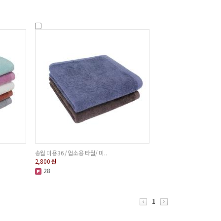
송월 미용36 / 업소용 타월/ 미..
2,800
원
28
1