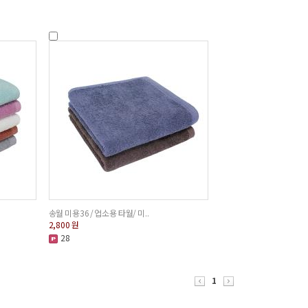
송월 미용36 / 업소용 타월/ 미..
2,800
원
28
1