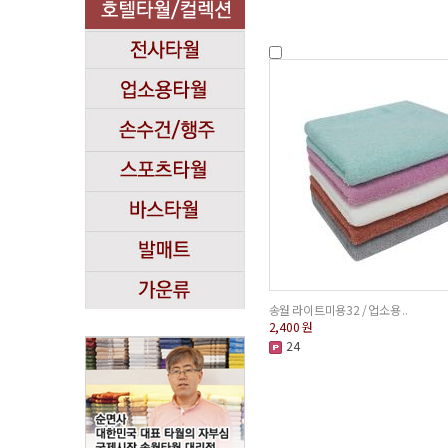
송월 라이트미용32 / 업소용 ..
2,400
원
24