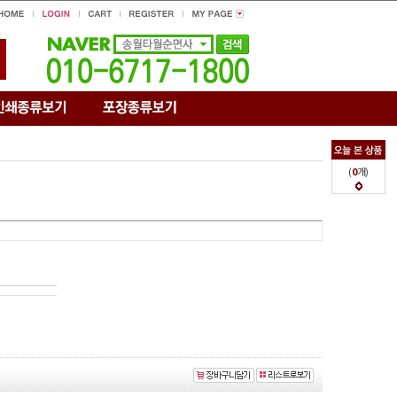
(
0
개)