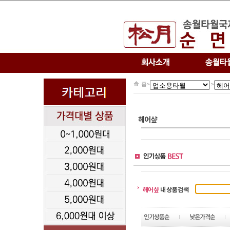
홈
>
>
헤어샾
헤어샾
내 상품검색