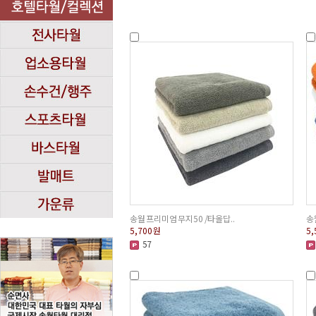
송월 프리미엄 무지50 /타올답..
송
5,700
원
5,
57