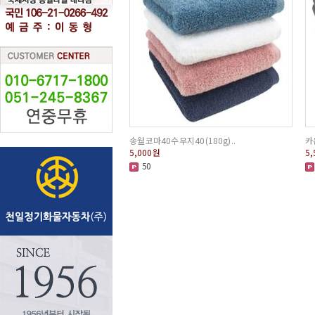
송월 코마40수 무지40 (180g) ..
카
5,000
원
5,
50