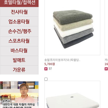
송월 프리미엄 무지50 /타올답..
카
5,700
원
16
57