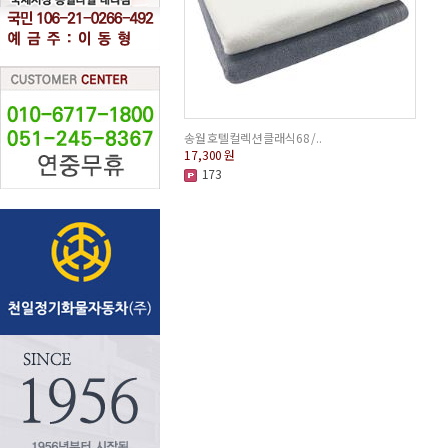
송월 호텔컬렉션 클래식68 /..
17,300
원
173