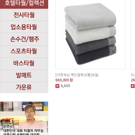
[이정숙님 개인결제 상품]송월..
01
660,000
원
26
6,600